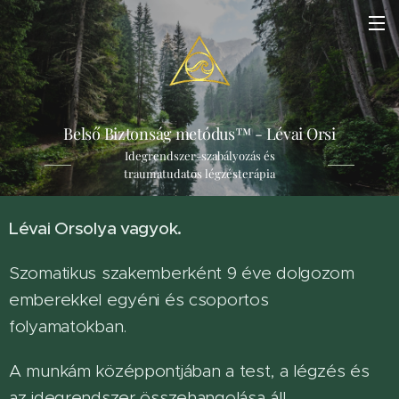
Belső Biztonság metódus™ - Lévai Orsi
Idegrendszer-szabályozás és
traumatudatos légzésterápia
Lévai Orsolya vagyok.
Szomatikus szakemberként 9 éve dolgozom
emberekkel egyéni és csoportos
folyamatokban.
A munkám középpontjában a test, a légzés és
az idegrendszer összehangolása áll.