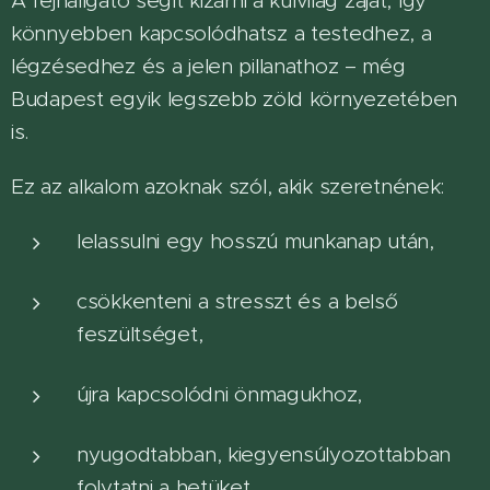
A fejhallgató segít kizárni a külvilág zaját, így
könnyebben kapcsolódhatsz a testedhez, a
légzésedhez és a jelen pillanathoz – még
Budapest egyik legszebb zöld környezetében
is.
Ez az alkalom azoknak szól, akik szeretnének:
lelassulni egy hosszú munkanap után,
csökkenteni a stresszt és a belső
feszültséget,
újra kapcsolódni önmagukhoz,
nyugodtabban, kiegyensúlyozottabban
folytatni a hetüket.