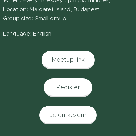
When:
Every Tuesday 7pm (60 minutes)
Location:
Margaret Island, Budapest
Group size:
Small group
Language
: English
Meetup link
Register
Jelentkezem