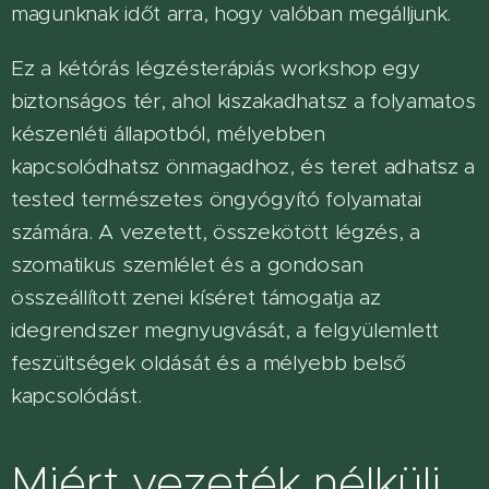
magunknak időt arra, hogy valóban megálljunk.
Ez a kétórás légzésterápiás workshop egy
biztonságos tér, ahol kiszakadhatsz a folyamatos
készenléti állapotból, mélyebben
kapcsolódhatsz önmagadhoz, és teret adhatsz a
tested természetes öngyógyító folyamatai
számára. A vezetett, összekötött légzés, a
szomatikus szemlélet és a gondosan
összeállított zenei kíséret támogatja az
idegrendszer megnyugvását, a felgyülemlett
feszültségek oldását és a mélyebb belső
kapcsolódást.
Miért vezeték nélküli