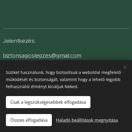
Jelentkezés:
biztonsagoslegzes@gmail.com
Vagy az űrlapon:
Sütiket használunk, hogy biztosítsuk a weboldal megfelelő
működését és biztonságát, valamint hogy a lehető legjobb
felhasználói élményt kínáljuk Neked.
Név
Csak a legszükségesebbek elfogadása
E-mail
Összes elfogadása
Haladó beállítások megnyitása