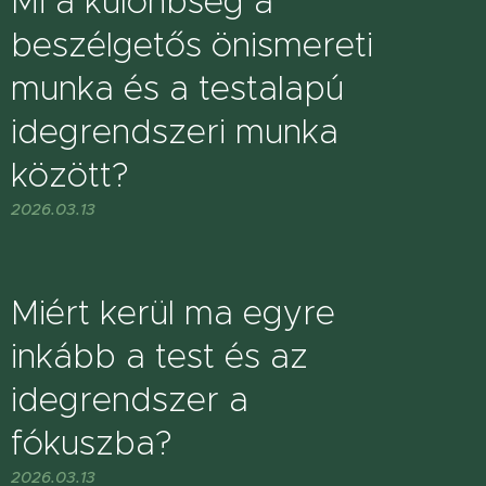
Mi a különbség a
beszélgetős önismereti
munka és a testalapú
idegrendszeri munka
között?
2026.03.13
Miért kerül ma egyre
inkább a test és az
idegrendszer a
fókuszba?
2026.03.13