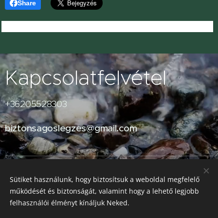
Share
Kapcsolatfelvétel
+36205528303
biztonsagoslegzes@gmail.com
© 2024 Two Birds Holistic by Lévai Orsolya
Minden jog fenntartva.
Sütiket használunk, hogy biztosítsuk a weboldal megfelelő
Adatkezelési tájékoztató
működését és biztonságát, valamint hogy a lehető legjobb
Impresszum
felhasználói élményt kínáljuk Neked.
ÁSZF