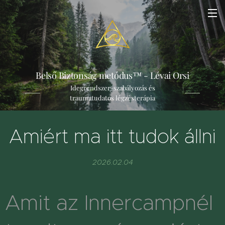
Belső Biztonság metódus™ - Lévai Orsi
Idegrendszer-szabályozás és
traumatudatos légzésterápia
Amiért ma itt tudok állni
2026.02.04
Amit az Innercampnél