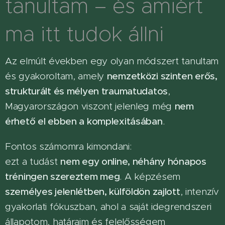
tanultam – és amiért
ma itt tudok állni
Az elmúlt években egy olyan módszert tanultam
és gyakoroltam, amely
nemzetközi szinten erős,
strukturált és mélyen traumatudatos
,
Magyarországon viszont jelenleg még
nem
érhető el ebben a komplexitásában
.
Fontos számomra kimondani:
ezt a tudást
nem egy online, néhány hónapos
tréningen szereztem meg
. A képzésem
személyes jelenlétben, külföldön zajlott
, intenzív
gyakorlati fókuszban, ahol a saját idegrendszeri
állapotom, határaim és felelősségem